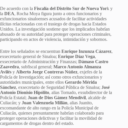
De acuerdo con la
Fiscalía del Distrito Sur de Nueva Yor
k y
la
DEA
, Rocha Moya figura junto a otros funcionarios y
exfuncionarios sinaloenses acusados de facilitar actividades
ilícitas relacionadas con el trasiego de drogas hacia Estados
Unidos. La investigación sostiene que los implicados habrían
abusado de su autoridad para proteger operaciones criminales,
participando en actos de violencia, intimidación y sobornos.
Entre los señalados se encuentran
Enrique Inzunza Cázarez
,
exsecretario general de Sinaloa;
Enrique Díaz Vega
,
exsecretario de Administración y Finanzas;
Dámaso Castro
Zaavedra
, subfiscal general;
Marco Antonio Almanza
Avilés
y
Alberto Jorge Contreras Núñez
, exjefes de la
Policía de Investigación; así como otros exfuncionarios y
autoridades municipales, entre ellos
Gerardo Mérida
Sánchez
, exsecretario de Seguridad Pública de Sinaloa;
José
Antonio Dionisio Hipólito
, alias Tornado, exsubdirector de la
Policía Estatal;
Juan de Dios Gámez Mendívil
, alcalde de
Culiacán; y
Juan Valenzuela Millán
, alias Juanito,
excomandante de alto rango en la Policía Municipal de
Culiacán, quienes presuntamente habrían colaborado para
proteger operaciones delictivas y facilitar la movilidad de
cargamentos de drogas dentro del estado.