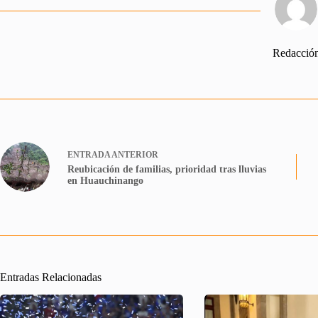
Redacció
ENTRADA
ANTERIOR
Reubicación de familias, prioridad tras lluvias
en Huauchinango
Entradas Relacionadas