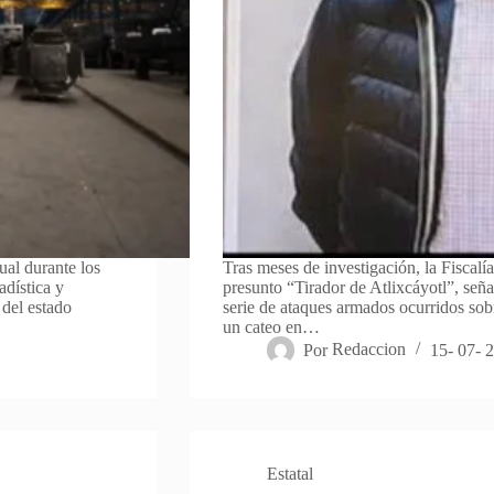
al durante los
Tras meses de investigación, la Fiscalí
adística y
presunto “Tirador de Atlixcáyotl”, señ
 del estado
serie de ataques armados ocurridos sobr
un cateo en…
Por
Redaccion
15- 07- 
Estatal