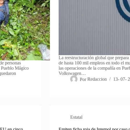
La reestructuración global que prepar
 de personas
de hasta 100 mil empleos en todo el mu
el Pueblo Mágico
las operaciones de la compañía en Pueb
 quedaron
Volkswagen…
Por
Redaccion
13- 07- 
Estatal
 EU en cinco
Emiten ficha roja de Interpol por caso 