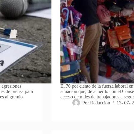
s agresiones
El 70 por ciento de la fuerza laboral e
es de prensa para
situación que, de acuerdo con el Cons
nes al gremio
acceso de miles de trabajadores a segu
Por
Redaccion
17- 07- 